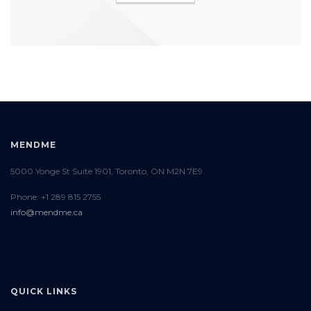
MENDME
5000 Yonge St Suite 1901, Toronto, ON M2N 7E9
Phone: +1 289 815 2755
info@mendme.ca
QUICK LINKS