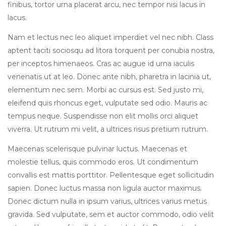
finibus, tortor urna placerat arcu, nec tempor nisi lacus in
lacus.
Nam et lectus nec leo aliquet imperdiet vel nec nibh. Class
aptent taciti sociosqu ad litora torquent per conubia nostra,
per inceptos himenaeos. Cras ac augue id urna iaculis
venenatis ut at leo. Donec ante nibh, pharetra in lacinia ut,
elementum nec sem. Morbi ac cursus est. Sed justo mi,
eleifend quis rhoncus eget, vulputate sed odio. Mauris ac
tempus neque. Suspendisse non elit mollis orci aliquet
viverra. Ut rutrum mi velit, a ultrices risus pretium rutrum.
Maecenas scelerisque pulvinar luctus. Maecenas et
molestie tellus, quis commodo eros. Ut condimentum
convallis est mattis porttitor. Pellentesque eget sollicitudin
sapien. Donec luctus massa non ligula auctor maximus.
Donec dictum nulla in ipsum varius, ultrices varius metus
gravida. Sed vulputate, sem et auctor commodo, odio velit