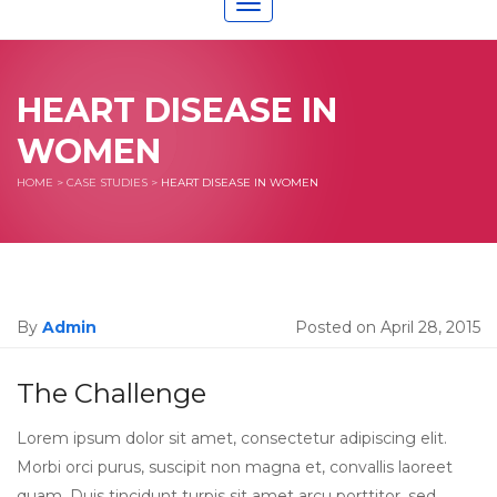
Toggle
navigation
HEART DISEASE IN
WOMEN
HOME
>
CASE STUDIES
>
HEART DISEASE IN WOMEN
By
Admin
Posted on April 28, 2015
The Challenge
Lorem ipsum dolor sit amet, consectetur adipiscing elit.
Morbi orci purus, suscipit non magna et, convallis laoreet
quam. Duis tincidunt turpis sit amet arcu porttitor, sed