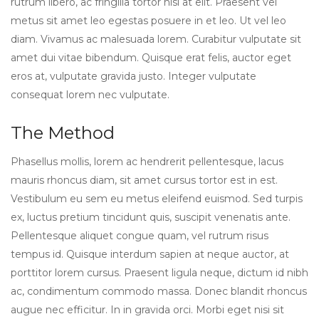
rutrum libero, ac fringilla tortor nisl at elit. Praesent vel
metus sit amet leo egestas posuere in et leo. Ut vel leo
diam. Vivamus ac malesuada lorem. Curabitur vulputate sit
amet dui vitae bibendum. Quisque erat felis, auctor eget
eros at, vulputate gravida justo. Integer vulputate
consequat lorem nec vulputate.
The Method
Phasellus mollis, lorem ac hendrerit pellentesque, lacus
mauris rhoncus diam, sit amet cursus tortor est in est.
Vestibulum eu sem eu metus eleifend euismod. Sed turpis
ex, luctus pretium tincidunt quis, suscipit venenatis ante.
Pellentesque aliquet congue quam, vel rutrum risus
tempus id. Quisque interdum sapien at neque auctor, at
porttitor lorem cursus. Praesent ligula neque, dictum id nibh
ac, condimentum commodo massa. Donec blandit rhoncus
augue nec efficitur. In in gravida orci. Morbi eget nisi sit